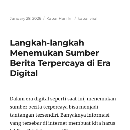
Posted
Categories
Tags
January 28, 2026
Kabar Hari Ini
kabar viral
on
Langkah-langkah
Menemukan Sumber
Berita Terpercaya di Era
Digital
Dalam era digital seperti saat ini, menemukan
sumber berita terpercaya bisa menjadi
tantangan tersendiri. Banyaknya informasi
yang tersebar di internet membuat kita harus