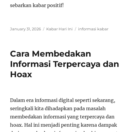
sebarkan kabar positif!
Posted
Categories
Tags
January 31, 2026
Kabar Hari Ini
informasi kabar
on
Cara Membedakan
Informasi Terpercaya dan
Hoax
Dalam era informasi digital seperti sekarang,
seringkali kita dihadapkan pada masalah
membedakan informasi yang terpercaya dan
hoax. Hal ini menjadi penting karena dampak