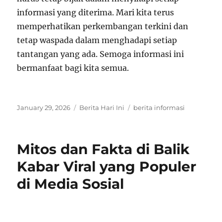
informasi yang diterima. Mari kita terus
memperhatikan perkembangan terkini dan
tetap waspada dalam menghadapi setiap
tantangan yang ada. Semoga informasi ini
bermanfaat bagi kita semua.
Posted
Categories
Tags
January 29, 2026
Berita Hari Ini
berita informasi
on
Mitos dan Fakta di Balik
Kabar Viral yang Populer
di Media Sosial