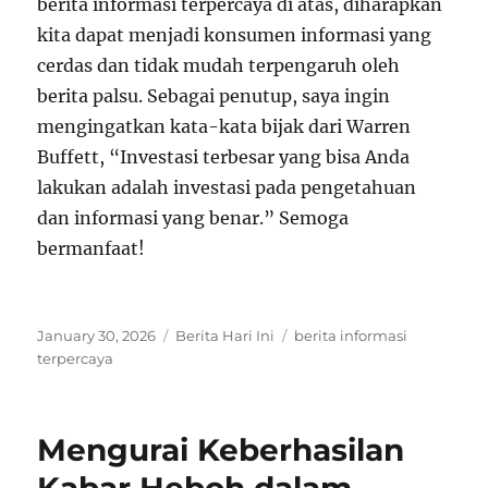
berita informasi terpercaya di atas, diharapkan
kita dapat menjadi konsumen informasi yang
cerdas dan tidak mudah terpengaruh oleh
berita palsu. Sebagai penutup, saya ingin
mengingatkan kata-kata bijak dari Warren
Buffett, “Investasi terbesar yang bisa Anda
lakukan adalah investasi pada pengetahuan
dan informasi yang benar.” Semoga
bermanfaat!
Posted
Categories
Tags
January 30, 2026
Berita Hari Ini
berita informasi
on
terpercaya
Mengurai Keberhasilan