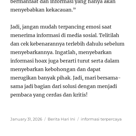
bermanfaat dan informasi yang hanya akan
menyebabkan kekacauan.”
Jadi, jangan mudah terpancing emosi saat
menerima informasi di media sosial. Telitilah
dan cek kebenarannya terlebih dahulu sebelum
menyebarkannya. Ingatlah, menyebarkan
informasi hoax juga berarti turut serta dalam
menyebarkan kebohongan dan dapat
merugikan banyak pihak. Jadi, mari bersama-
sama jadi bagian dari solusi dengan menjadi
pembaca yang cerdas dan kritis!
Posted
Categories
Tags
January 31, 2026
Berita Hari Ini
informasi terpercaya
on