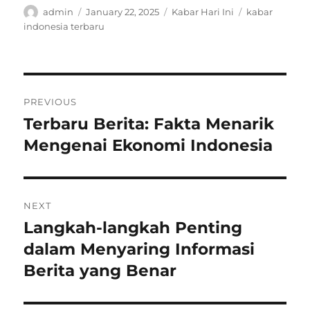
Author
Posted
Categories
Tags
admin
January 22, 2025
Kabar Hari Ini
kabar
on
indonesia terbaru
Post
PREVIOUS
navigation
Terbaru Berita: Fakta Menarik
Previous
post:
Mengenai Ekonomi Indonesia
NEXT
Langkah-langkah Penting
Next
post:
dalam Menyaring Informasi
Berita yang Benar