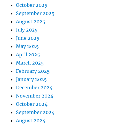
October 2025
September 2025
August 2025
July 2025
June 2025
May 2025
April 2025
March 2025
February 2025
January 2025
December 2024
November 2024
October 2024
September 2024
August 2024