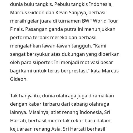
dunia bulu tangkis. Pebulu tangkis Indonesia,
Marcus Gideon dan Kevin Sanjaya, berhasil
meraih gelar juara di turnamen BWF World Tour
Finals. Pasangan ganda putra ini menunjukkan
performa terbaik mereka dan berhasil
mengalahkan lawan-lawan tangguh. “Kami
sangat bersyukur atas dukungan yang diberikan
oleh para suporter. Ini menjadi motivasi besar
bagi kami untuk terus berprestasi,” kata Marcus
Gideon.
Tak hanya itu, dunia olahraga juga diramaikan
dengan kabar terbaru dari cabang olahraga
lainnya. Misalnya, atlet renang Indonesia, Sri
Hartati, berhasil mencetak rekor baru dalam
kejuaraan renang Asia. Sri Hartati berhasil