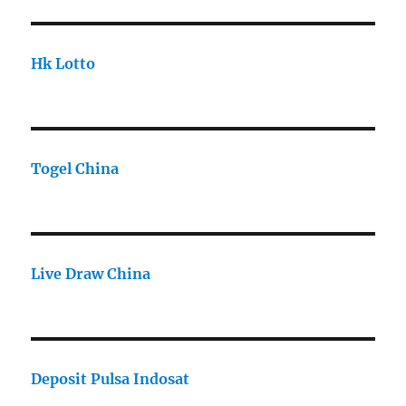
Hk Lotto
Togel China
Live Draw China
Deposit Pulsa Indosat