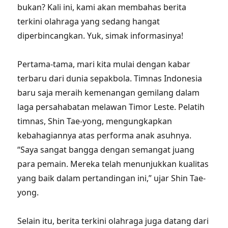
bukan? Kali ini, kami akan membahas berita
terkini olahraga yang sedang hangat
diperbincangkan. Yuk, simak informasinya!
Pertama-tama, mari kita mulai dengan kabar
terbaru dari dunia sepakbola. Timnas Indonesia
baru saja meraih kemenangan gemilang dalam
laga persahabatan melawan Timor Leste. Pelatih
timnas, Shin Tae-yong, mengungkapkan
kebahagiannya atas performa anak asuhnya.
“Saya sangat bangga dengan semangat juang
para pemain. Mereka telah menunjukkan kualitas
yang baik dalam pertandingan ini,” ujar Shin Tae-
yong.
Selain itu, berita terkini olahraga juga datang dari