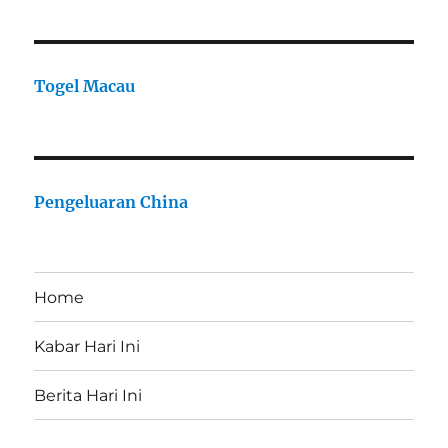
Togel Macau
Pengeluaran China
Home
Kabar Hari Ini
Berita Hari Ini