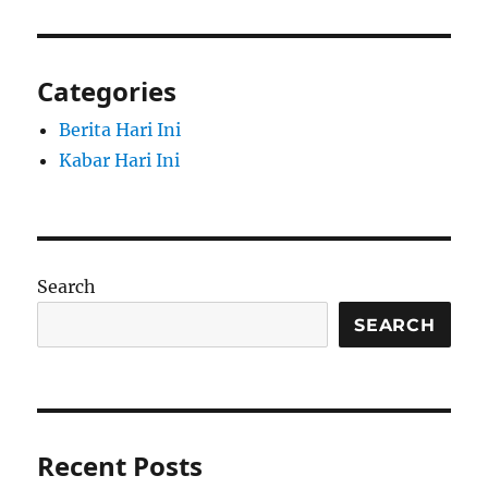
Categories
Berita Hari Ini
Kabar Hari Ini
Search
SEARCH
Recent Posts