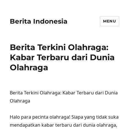
Berita Indonesia
MENU
Berita Terkini Olahraga:
Kabar Terbaru dari Dunia
Olahraga
Berita Terkini Olahraga: Kabar Terbaru dari Dunia
Olahraga
Halo para pecinta olahraga! Siapa yang tidak suka
mendapatkan kabar terbaru dari dunia olahraga,