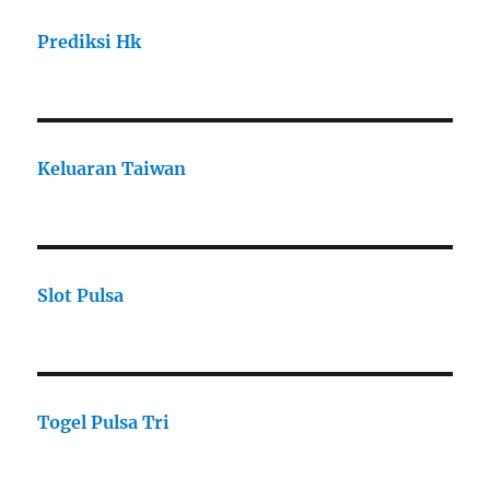
Prediksi Hk
Keluaran Taiwan
Slot Pulsa
Togel Pulsa Tri