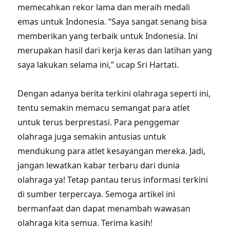
memecahkan rekor lama dan meraih medali
emas untuk Indonesia. “Saya sangat senang bisa
memberikan yang terbaik untuk Indonesia. Ini
merupakan hasil dari kerja keras dan latihan yang
saya lakukan selama ini,” ucap Sri Hartati.
Dengan adanya berita terkini olahraga seperti ini,
tentu semakin memacu semangat para atlet
untuk terus berprestasi. Para penggemar
olahraga juga semakin antusias untuk
mendukung para atlet kesayangan mereka. Jadi,
jangan lewatkan kabar terbaru dari dunia
olahraga ya! Tetap pantau terus informasi terkini
di sumber terpercaya. Semoga artikel ini
bermanfaat dan dapat menambah wawasan
olahraga kita semua. Terima kasih!