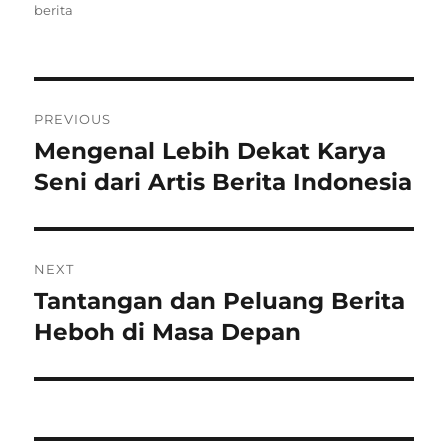
on
berita
Post
PREVIOUS
navigation
Mengenal Lebih Dekat Karya
Previous
post:
Seni dari Artis Berita Indonesia
NEXT
Tantangan dan Peluang Berita
Next
post:
Heboh di Masa Depan