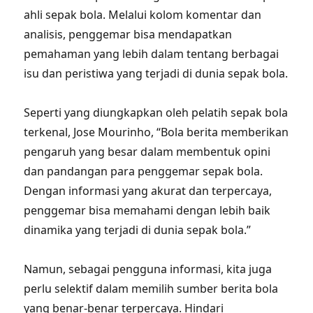
ahli sepak bola. Melalui kolom komentar dan
analisis, penggemar bisa mendapatkan
pemahaman yang lebih dalam tentang berbagai
isu dan peristiwa yang terjadi di dunia sepak bola.
Seperti yang diungkapkan oleh pelatih sepak bola
terkenal, Jose Mourinho, “Bola berita memberikan
pengaruh yang besar dalam membentuk opini
dan pandangan para penggemar sepak bola.
Dengan informasi yang akurat dan terpercaya,
penggemar bisa memahami dengan lebih baik
dinamika yang terjadi di dunia sepak bola.”
Namun, sebagai pengguna informasi, kita juga
perlu selektif dalam memilih sumber berita bola
yang benar-benar terpercaya. Hindari