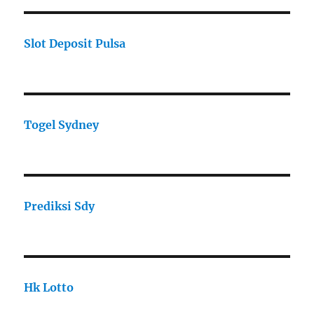
Slot Deposit Pulsa
Togel Sydney
Prediksi Sdy
Hk Lotto