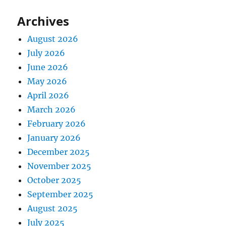
Archives
August 2026
July 2026
June 2026
May 2026
April 2026
March 2026
February 2026
January 2026
December 2025
November 2025
October 2025
September 2025
August 2025
July 2025