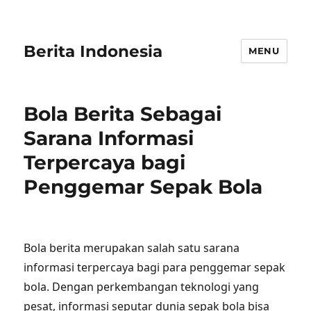
Berita Indonesia
MENU
Bola Berita Sebagai
Sarana Informasi
Terpercaya bagi
Penggemar Sepak Bola
Bola berita merupakan salah satu sarana
informasi terpercaya bagi para penggemar sepak
bola. Dengan perkembangan teknologi yang
pesat, informasi seputar dunia sepak bola bisa