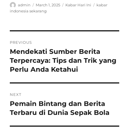
Author
Posted
Categories
Tags
admin
March 1, 2025
Kabar Hari Ini
kabar
on
indonesia sekarang
Post
PREVIOUS
navigation
Mendekati Sumber Berita
Previous
post:
Terpercaya: Tips dan Trik yang
Perlu Anda Ketahui
NEXT
Pemain Bintang dan Berita
Next
post:
Terbaru di Dunia Sepak Bola