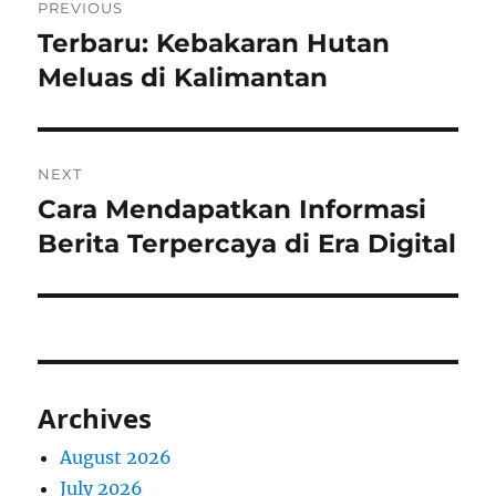
PREVIOUS
navigation
Terbaru: Kebakaran Hutan
Previous
post:
Meluas di Kalimantan
NEXT
Cara Mendapatkan Informasi
Next
post:
Berita Terpercaya di Era Digital
Archives
August 2026
July 2026