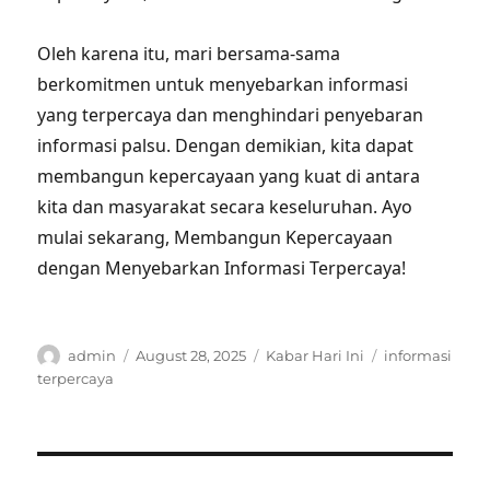
Oleh karena itu, mari bersama-sama
berkomitmen untuk menyebarkan informasi
yang terpercaya dan menghindari penyebaran
informasi palsu. Dengan demikian, kita dapat
membangun kepercayaan yang kuat di antara
kita dan masyarakat secara keseluruhan. Ayo
mulai sekarang, Membangun Kepercayaan
dengan Menyebarkan Informasi Terpercaya!
Author
Posted
Categories
Tags
admin
August 28, 2025
Kabar Hari Ini
informasi
on
terpercaya
Post