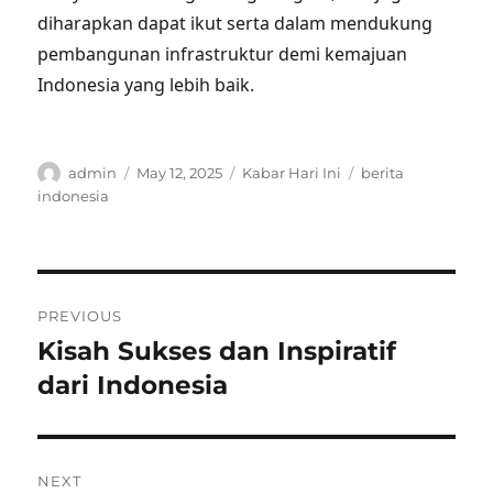
diharapkan dapat ikut serta dalam mendukung
pembangunan infrastruktur demi kemajuan
Indonesia yang lebih baik.
Author
Posted
Categories
Tags
admin
May 12, 2025
Kabar Hari Ini
berita
on
indonesia
Post
PREVIOUS
navigation
Kisah Sukses dan Inspiratif
Previous
post:
dari Indonesia
NEXT